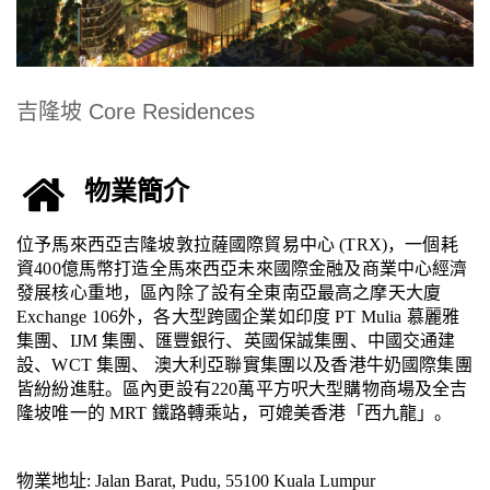
吉隆坡 Core Residences
物業簡介
位予
馬來西亞
吉隆坡敦拉薩國際貿易中心 (TRX)，一個耗
資400億馬幣打造全馬來西亞未來國際金融及商業中心經濟
發展核心重地，區內除了設有全東南亞最高之摩天大廈 
Exchange 106外，各大型跨國企業如印度 PT Mulia 慕麗雅
集團、IJM 集團、匯豐銀行、英國保誠集團、中國交通建
設、WCT 集團、 澳大利亞聯實集團以及香港牛奶國際集團
皆紛紛進駐。區內更設有220萬平方呎大型購物商場及全吉
隆坡唯一的 MRT 鐵路轉乘站，可媲美香港「西九龍」。
物業地址: Jalan Barat, Pudu, 55100 Kuala Lumpur