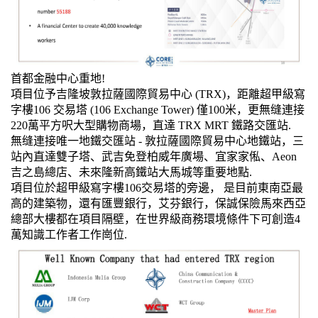
首都金融中心重地!
項目位予吉隆坡敦拉薩國際貿易中心 (TRX)，距離超甲級寫
字樓106 交易塔 (106 Exchange Tower) 僅100米，更無缝連接
220萬平方呎大型購物商場，直達 TRX MRT 鐵路交匯站.
無缝連接唯一地鐵交匯站 - 敦拉薩國際貿易中心地鐵站，三
站內直達雙子塔、武吉免登柏威年廣場、宜家家俬、Aeon
吉之島總店、未來隆新高鐵站大馬城等重要地點.
項目位於超甲級寫字樓106交易塔的旁邊， 是目前東南亞最
高的建築物，還有匯豐銀行，艾芬銀行，保誠保險馬來西亞
總部大樓都在項目隔壁，在世界級商務環境條件下可創造4
萬知識工作者工作崗位.