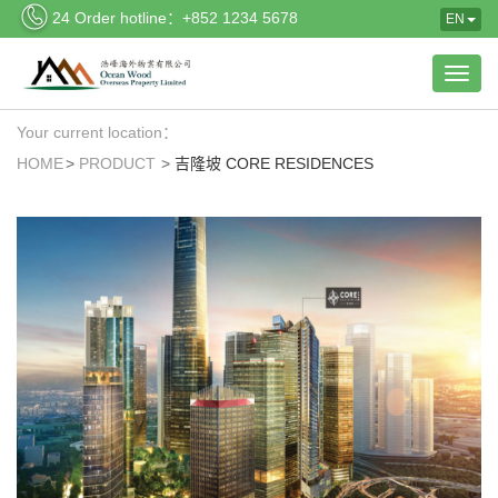
24 Order hotline：+852 1234 5678
EN
Your current location：
HOME
PRODUCT
吉隆坡 CORE RESIDENCES